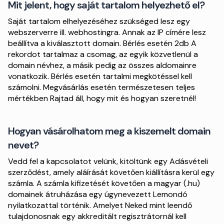
Mit jelent, hogy saját tartalom helyezhető el?
Saját tartalom elhelyezéséhez szükséged lesz egy
webszerverre ill. webhostingra. Annak az IP címére lesz
beállítva a kiválasztott domain. Bérlés esetén 2db A
rekordot tartalmaz a csomag, az egyik közvetlenül a
domain névhez, a másik pedig az összes aldomainre
vonatkozik. Bérlés esetén tartalmi megkötéssel kell
számolni. Megvásárlás esetén természetesen teljes
mértékben Rajtad áll, hogy mit és hogyan szeretnél!
Hogyan vásárolhatom meg a kiszemelt domain
nevet?
Vedd fel a kapcsolatot velünk, kitöltünk egy Adásvételi
szerződést, amely aláírását követően kiállításra kerül egy
számla. A számla kifizetését követően a magyar (.hu)
domainek átruházása egy úgynevezett Lemondó
nyilatkozattal történik. Amelyet Neked mint leendő
tulajdonosnak egy akkreditált regisztrátornál kell