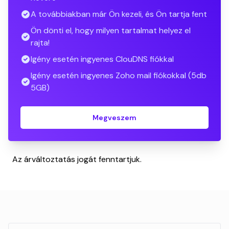
A továbbiakban már Ön kezeli, és Ön tartja fent
Ön dönti el, hogy milyen tartalmat helyez el
rajta!
Igény esetén ingyenes ClouDNS fiókkal
Igény esetén ingyenes Zoho mail fiókokkal (5db
5GB)
Megveszem
Az árváltoztatás jogát fenntartjuk.