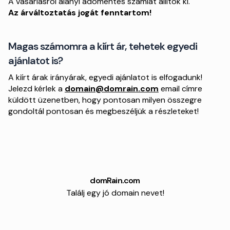
A vásárlásról alanyi adómentes számlát állítok ki.
Az árváltoztatás jogát fenntartom!
Magas számomra a kiírt ár, tehetek egyedi
ajánlatot is?
A kiírt árak irányárak, egyedi ajánlatot is elfogadunk!
Jelezd kérlek a
domain@domrain.com
email címre
küldött üzenetben, hogy pontosan milyen összegre
gondoltál pontosan és megbeszéljük a részleteket!
domRain.com
Találj egy jó domain nevet!