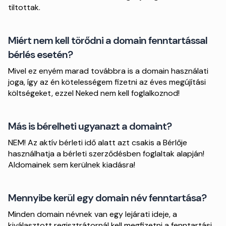
tiltottak.
Miért nem kell törődni a domain fenntartással
bérlés esetén?
Mivel ez enyém marad továbbra is a domain használati
joga, így az én kötelességem fizetni az éves megújítási
költségeket, ezzel Neked nem kell foglalkoznod!
Más is bérelheti ugyanazt a domaint?
NEM! Az aktív bérleti idő alatt azt csakis a Bérlője
használhatja a bérleti szerződésben foglaltak alapján!
Aldomainek sem kerülnek kiadásra!
Mennyibe kerül egy domain név fenntartása?
Minden domain névnek van egy lejárati ideje, a
kiválasztott regisztrátornál kell megfizetni a fenntartási