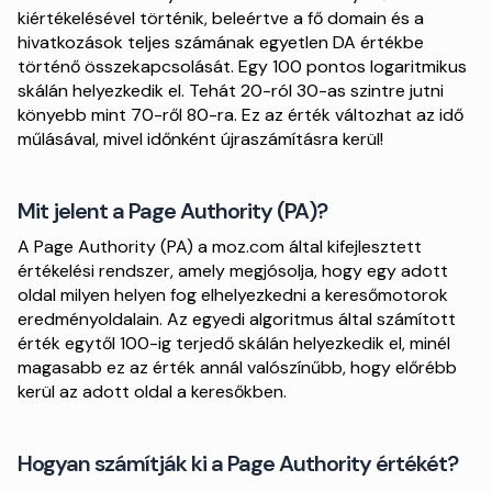
kiértékelésével történik, beleértve a fő domain és a
hivatkozások teljes számának egyetlen DA értékbe
történő összekapcsolását. Egy 100 pontos logaritmikus
skálán helyezkedik el. Tehát 20-ról 30-as szintre jutni
könyebb mint 70-ről 80-ra. Ez az érték változhat az idő
műlásával, mivel időnként újraszámításra kerül!
Mit jelent a Page Authority (PA)?
A Page Authority (PA) a moz.com által kifejlesztett
értékelési rendszer, amely megjósolja, hogy egy adott
oldal milyen helyen fog elhelyezkedni a keresőmotorok
eredményoldalain. Az egyedi algoritmus által számított
érték egytől 100-ig terjedő skálán helyezkedik el, minél
magasabb ez az érték annál valószínűbb, hogy előrébb
kerül az adott oldal a keresőkben.
Hogyan számítják ki a Page Authority értékét?