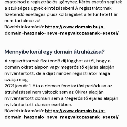
csatolnod a regisztrációs igényhez. Kérés esetén segítek
a szükséges ügyek elintézésében! A regisztrátornak
fizetendő esetleges plusz költségeket a feltüntetett ár
nem tartalmazza!
Bővebb információ:
https://www.domain.hu/a-
domain-hasznalo-neve-megvaltozasanak-esetei/
Mennyibe kerül egy domain átruházása?
A regiszrátornak fizetendő díj függhet attól, hogy a
domain okirat alapon vagy megerősítő eljárás alapján
nyilvántartott, de a díjat minden regisztrátor maga
szabja meg.
2021 január 1. óta a domain fenntartási periódusa az
átruházással nem változik sem az Okirat alapján
nyilvántartott domain sem a Megerősítő eljárás alapján
nyilvántartott domain esetében.
Bővebb információ:
https://www.domain.hu/a-
domain-hasznalo-neve-megvaltozasanak-esetei/