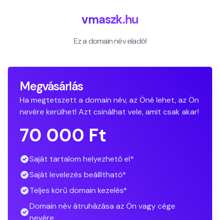
vmaszk.hu
Ez a domain név eladó!
Megvásárlás
Ha megtetszett a domain név, az Öné lehet, az Ön
nevére kerülhet! Azt csinálhat vele, amit csak akar!
70 000 Ft
Saját tartalom helyezhető el*
Saját levelezés beállítható*
Teljes körű domain kezelés*
Domain név átruházása az Ön vagy cége
nevére